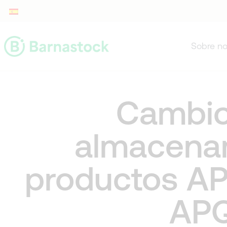
Sobre no
Cambio
almacena
productos AP
APQ