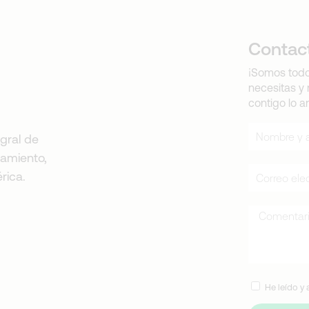
Contac
¡Somos todo
necesitas y
contigo lo a
gral de
namiento,
rica.
He leído y