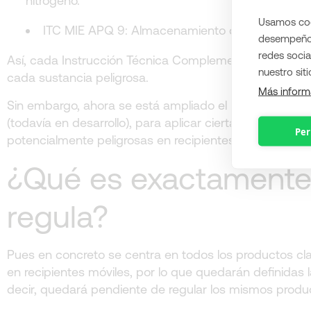
nitrógeno.
Usamos cook
ITC MIE APQ 9: Almacenamiento de peróxidos o
desempeño 
redes socia
Así, cada Instrucción Técnica Complementaria (ITC) co
nuestro sit
cada sustancia peligrosa.
Más inform
Sin embargo, ahora se está ampliado el nivel de prote
(todavía en desarrollo), para aplicar ciertas medidas 
Per
potencialmente peligrosas en recipientes móviles.
¿Qué es exactamente
regula?
Pues en concreto se centra en todos los productos cla
en recipientes móviles, por lo que quedarán definidas 
decir, quedará pendiente de regular los mismos produc