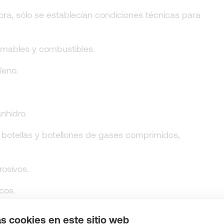
ora, sólo se establecían condiciones técnicas para
amables y combustibles.
leno.
nhidro.
 botellas y botellones de gases comprimidos,
osivos.
cos.
 a base de nitrato amónico con alto contenido en
as cookies en este sitio web