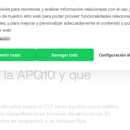
ies para recolectar y analizar información relacionada con el uso 
rgánicos
de nuestro sitio web para poder proveer funcionalidades relaciona
les, y para mejorar y personalizar adecuadamente el contenido y pu
ntiene requisitos de seguridad específicos para
io web.
ación
cción y se ha determinado la ITC de la APQ10
de seguridad para evitar riesgos de sustancias
mitir todas
Denegar todo
Configuración d
 la APQ10 y qué
sificados según el CLP tanto líquidos como sólidos,
las especificaciones técnicas de almacenaje. Es
tos en recipientes o en tanques fijos.