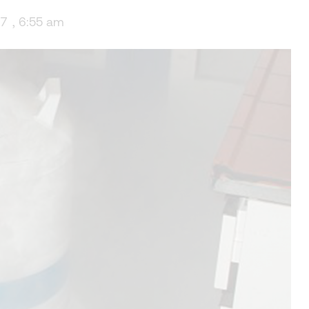
17
,
6:55 am